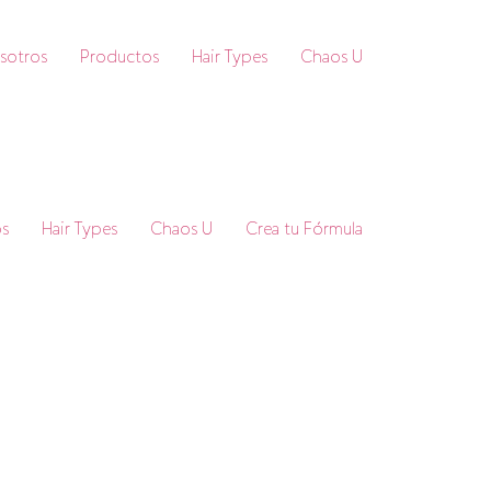
sotros
Productos
Hair Types
Chaos U
s
Hair Types
Chaos U
Crea tu Fórmula