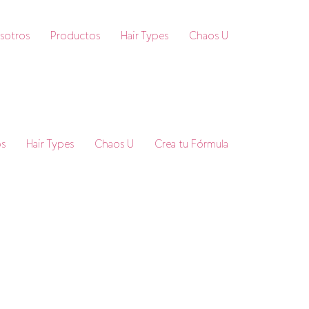
sotros
Productos
Hair Types
Chaos U
s
Hair Types
Chaos U
Crea tu Fórmula