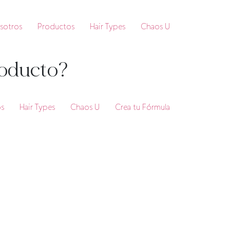
sotros
Productos
Hair Types
Chaos U
roducto?
s
Hair Types
Chaos U
Crea tu Fórmula